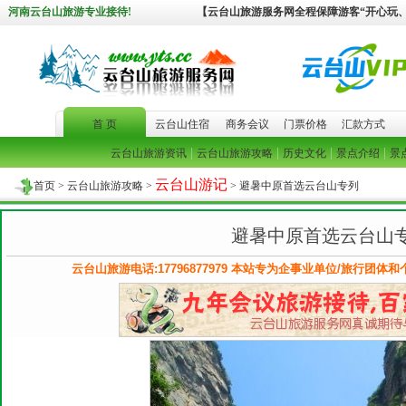
河南云台山旅游专业接待!
【云台山旅游服务网全程保障游客“开心玩
首 页
云台山住宿
商务会议
门票价格
汇款方式
|
|
|
|
云台山旅游资讯
云台山旅游攻略
历史文化
景点介绍
景
云台山游记
首页
>
云台山旅游攻略
>
> 避暑中原首选云台山专列
避暑中原首选云台山
云台山旅游电话:17796877979 本站专为企事业单位/旅行团体