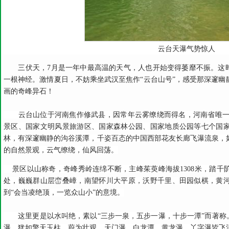
云台天瀑气势惊人
三伏天，7月是一年中最高温的天气，人也开始变得萎靡不振。这时
一根神经。激情夏日，不妨乘坐武汉至焦作“云台山号”，感受那深邃幽
画的奇峰异石！
云台山位于河南焦作修武县，因常年云雾缭绕而得名，河南省唯一一
景区、国家文明风景旅游区、国家森林公园、国家地质公园等七个国
林，有深邃幽静的沟谷溪潭，千姿百态的中国西部花友长廊飞瀑流泉，
的自然景观，云气缭绕，仙风回荡。
景区以山称奇，奇峰秀岭连绵不断，主峰茱萸峰海拔1308米，踏千
处，巍巍群山层峦叠嶂，南望怀川大平原，沃野千里、田园似棋，黄
到“会当凌绝顶，一览众山小”的意境。
这里更是以水叫绝，素以“三步一泉，五步一瀑，十步一潭”而著称。落
瀑，犹如擎天玉柱，蔚为壮观。天门瀑、白龙潭、黄龙瀑、丫字瀑皆飞