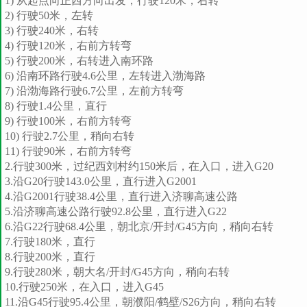
1) 从起点向正西方向出发，行驶120米，右转
2) 行驶50米，左转
3) 行驶240米，右转
4) 行驶120米，右前方转弯
5) 行驶200米，右转进入南环路
6) 沿南环路行驶4.6公里，左转进入渤海路
7) 沿渤海路行驶6.7公里，左前方转弯
8) 行驶1.4公里，直行
9) 行驶100米，右前方转弯
10) 行驶2.7公里，稍向右转
11) 行驶90米，右前方转弯
2.行驶300米，过纪西刘村约150米后，在入口，进入G20
3.沿G20行驶143.0公里，直行进入G2001
4.沿G2001行驶38.4公里，直行进入济聊高速公路
5.沿济聊高速公路行驶92.8公里，直行进入G22
6.沿G22行驶68.4公里，朝北京/开封/G45方向，稍向右转
7.行驶180米，直行
8.行驶200米，直行
9.行驶280米，朝大名/开封/G45方向，稍向右转
10.行驶250米，在入口，进入G45
11.沿G45行驶95.4公里，朝濮阳/鹤壁/S26方向，稍向右转