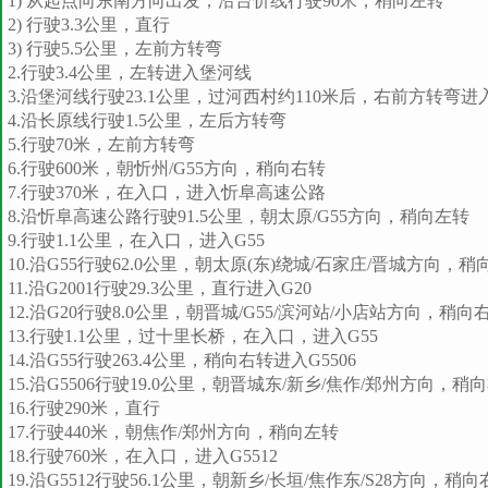
1) 从起点向东南方向出发，沿台忻线行驶90米，稍向左转
2) 行驶3.3公里，直行
3) 行驶5.5公里，左前方转弯
2.行驶3.4公里，左转进入堡河线
3.沿堡河线行驶23.1公里，过河西村约110米后，右前方转弯进
4.沿长原线行驶1.5公里，左后方转弯
5.行驶70米，左前方转弯
6.行驶600米，朝忻州/G55方向，稍向右转
7.行驶370米，在入口，进入忻阜高速公路
8.沿忻阜高速公路行驶91.5公里，朝太原/G55方向，稍向左转
9.行驶1.1公里，在入口，进入G55
10.沿G55行驶62.0公里，朝太原(东)绕城/石家庄/晋城方向，稍
11.沿G2001行驶29.3公里，直行进入G20
12.沿G20行驶8.0公里，朝晋城/G55/滨河站/小店站方向，稍向
13.行驶1.1公里，过十里长桥，在入口，进入G55
14.沿G55行驶263.4公里，稍向右转进入G5506
15.沿G5506行驶19.0公里，朝晋城东/新乡/焦作/郑州方向，稍
16.行驶290米，直行
17.行驶440米，朝焦作/郑州方向，稍向左转
18.行驶760米，在入口，进入G5512
19.沿G5512行驶56.1公里，朝新乡/长垣/焦作东/S28方向，稍向