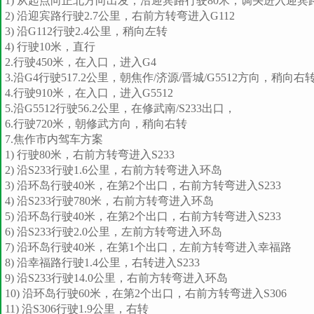
1) 从起点向正北方向出发，沿迎宾路行驶80米，调头进入迎宾
2) 沿迎宾路行驶2.7公里，右前方转弯进入G112
3) 沿G112行驶2.4公里，稍向左转
4) 行驶10米，直行
2.行驶450米，在入口，进入G4
3.沿G4行驶517.2公里，朝焦作/济源/晋城/G5512方向，稍向右
4.行驶910米，在入口，进入G5512
5.沿G5512行驶56.2公里，在修武南/S233出口，
6.行驶720米，朝修武方向，稍向右转
7.焦作市内驾车方案
1) 行驶80米，右前方转弯进入S233
2) 沿S233行驶1.6公里，右前方转弯进入环岛
3) 沿环岛行驶40米，在第2个出口，右前方转弯进入S233
4) 沿S233行驶780米，右前方转弯进入环岛
5) 沿环岛行驶40米，在第2个出口，右前方转弯进入S233
6) 沿S233行驶2.0公里，左前方转弯进入环岛
7) 沿环岛行驶40米，在第1个出口，左前方转弯进入幸福路
8) 沿幸福路行驶1.4公里，右转进入S233
9) 沿S233行驶14.0公里，右前方转弯进入环岛
10) 沿环岛行驶60米，在第2个出口，右前方转弯进入S306
11) 沿S306行驶1.9公里，右转