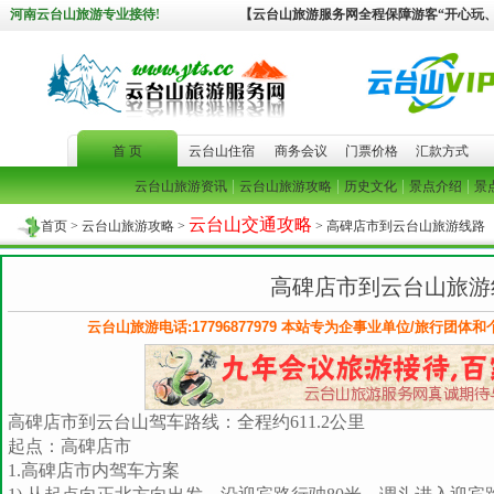
河南云台山旅游专业接待!
【云台山旅游服务网全程保障游客“开心玩
首 页
云台山住宿
商务会议
门票价格
汇款方式
|
|
|
|
云台山旅游资讯
云台山旅游攻略
历史文化
景点介绍
景
云台山交通攻略
首页
>
云台山旅游攻略
>
> 高碑店市到云台山旅游线路
高碑店市到云台山旅游
云台山旅游电话:17796877979 本站专为企事业单位/旅行团体
高碑店市到云台山驾车路线：全程约611.2公里
起点：高碑店市
1.高碑店市内驾车方案