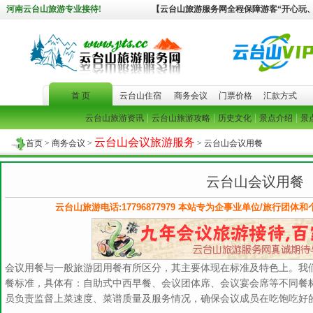
河南云台山旅游专业接待!
【云台山旅游服务网全程保障游客“开心玩
首 页
云台山住宿
商务会议
门票价格
汇款方式
|
|
|
|
云台山旅游资讯
云台山旅游攻略
历史文化
景点介绍
景
云台山会议旅游服务
首页
>
商务会议
>
> 云台山会议用餐
云台山会议用餐
云台山旅游电话:17796877979 本站专为企事业单位/旅行团体
会议用餐与一般旅游团用餐有所区分，其主要体现在标准及特色上。我
餐标准，具体有：自助式中西早餐、会议团体席、会议宴会席等不同餐
员负责监督上菜速度、菜谱质量及服务情况，确保会议成员在吃饱吃好